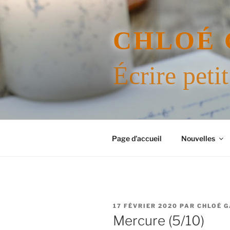
Aller
au
contenu
CHLOÉ 
principal
Écrire petit
Page d’accueil
Nouvelles
PUBLIÉ
17 FÉVRIER 2020
PAR
CHLOÉ 
LE
Mercure (5/10)