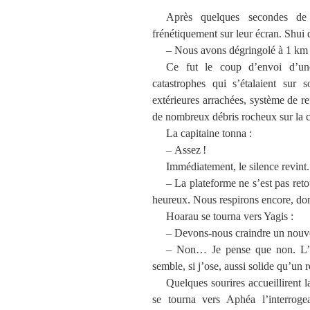
Après quelques secondes de 
frénétiquement sur leur écran. Shui 
– Nous avons dégringolé à 1 km 
Ce fut le coup d’envoi d’un
catastrophes qui s’étalaient sur 
extérieures arrachées, système de r
de nombreux débris rocheux sur la
La capitaine tonna :
– Assez !
Immédiatement, le silence revint. 
– La plateforme ne s’est pas re
heureux. Nous respirons encore, don
Hoarau se tourna vers Yagis :
– Devons-nous craindre un nouve
– Non… Je pense que non. L’av
semble, si j’ose, aussi solide qu’un r
Quelques sourires accueillirent la
se tourna vers Aphéa l’interrog