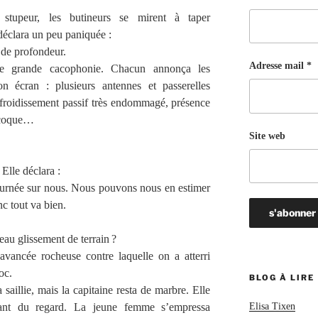
stupeur, les butineurs se mirent à taper
déclara un peu paniquée :
de profondeur.
Adresse mail *
e grande cacophonie. Chacun annonça les
son écran : plusieurs antennes et passerelles
efroidissement passif très endommagé, présence
 coque…
Site web
Elle déclara :
tournée sur nous. Nous pouvons nous en estimer
c tout va bien.
au glissement de terrain ?
ancée rocheuse contre laquelle on a atterri
oc.
BLOG À LIRE
 saillie, mais la capitaine resta de marbre. Elle
eant du regard. La jeune femme s’empressa
Elisa Tixen