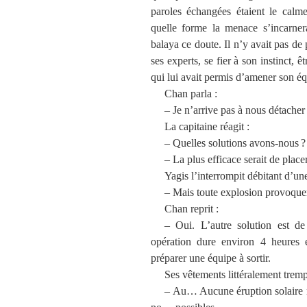
paroles échangées étaient le cal
quelle forme la menace s’incarnerai
balaya ce doute. Il n’y avait pas de
ses experts, se fier à son instinct, ê
qui lui avait permis d’amener son éq
Chan parla :
– Je n’arrive pas à nous détacher 
La capitaine réagit :
– Quelles solutions avons-nous ?
– La plus efficace serait de plac
Yagis l’interrompit débitant d’un
– Mais toute explosion provoquer
Chan reprit :
– Oui. L’autre solution est de
opération dure environ 4 heures 
préparer une équipe à sortir.
Ses vêtements littéralement tremp
– Au… Aucune éruption solaire n’