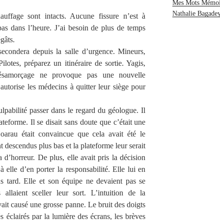
Mes Mots Mémoi
Nathalie Bagade
uffage sont intacts. Aucune fissure n’est à
as dans l’heure. J’ai besoin de plus de temps
gâts.
secondera depuis la salle d’urgence. Mineurs,
lotes, préparez un itinéraire de sortie. Yagis,
ésamorçage ne provoque pas une nouvelle
J’autorise les médecins à quitter leur siège pour
lpabilité passer dans le regard du géologue. Il
lateforme. Il se disait sans doute que c’était une
 Hoarau était convaincue que cela avait été le
t descendus plus bas et la plateforme leur serait
d’horreur. De plus, elle avait pris la décision
à elle d’en porter la responsabilité. Elle lui en
s tard. Elle et son équipe ne devaient pas se
 allaient sceller leur sort. L’intuition de la
avait causé une grosse panne. Le bruit des doigts
és éclairés par la lumière des écrans, les brèves