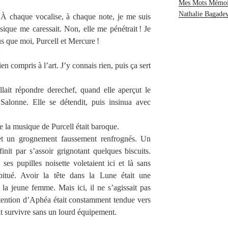
Mes Mots Mémoi
Nathalie Bagade
t. À chaque vocalise, à chaque note, je me suis
ique me caressait. Non, elle me pénétrait ! Je
lus que moi, Purcell et Mercure !
:
en compris à l’art. J’y connais rien, puis ça sert
llait répondre derechef, quand elle aperçut le
Salonne. Elle se détendit, puis insinua avec
ue la musique de Purcell était baroque.
et un grognement faussement renfrognés. Un
init par s’assoir grignotant quelques biscuits.
s pupilles noisette voletaient ici et là sans
bitué. Avoir la tête dans la Lune était une
 la jeune femme. Mais ici, il ne s’agissait pas
attention d’Aphéa était constamment tendue vers
it survivre sans un lourd équipement.