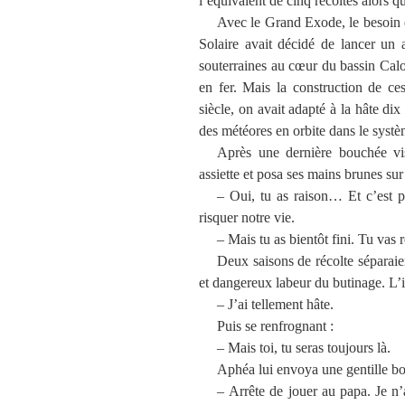
l’équivalent de cinq récoltes alors q
Avec le Grand Exode, le besoin 
Solaire avait décidé de lancer un 
souterraines au cœur du bassin Calor
en fer. Mais la construction de ce
siècle, on avait adapté à la hâte di
des météores en orbite dans le systè
Après une dernière bouchée vis
assiette et posa ses mains brunes sur 
– Oui, tu as raison… Et c’est 
risquer notre vie.
– Mais tu as bientôt fini. Tu vas 
Deux saisons de récolte séparaie
et dangereux labeur du butinage. L’in
– J’ai tellement hâte.
Puis se renfrognant :
– Mais toi, tu seras toujours là.
Aphéa lui envoya une gentille bo
– Arrête de jouer au papa. Je n’