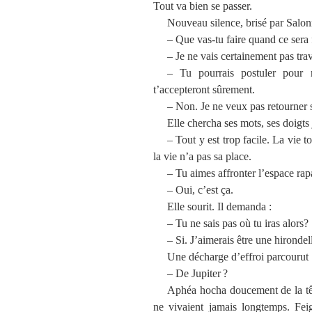
Tout va bien se passer.
Nouveau silence, brisé par Salon
– Que vas-tu faire quand ce sera f
– Je ne vais certainement pas trav
– Tu pourrais postuler pour 
t’accepteront sûrement.
– Non. Je ne veux pas retourner 
Elle chercha ses mots, ses doigt
– Tout y est trop facile. La vie 
la vie n’a pas sa place.
– Tu aimes affronter l’espace rap
– Oui, c’est ça.
Elle sourit. Il demanda :
– Tu ne sais pas où tu iras alors?
– Si. J’aimerais être une hirondel
Une décharge d’effroi parcourut 
– De Jupiter ?
Aphéa hocha doucement de la tête
ne vivaient jamais longtemps. Fei