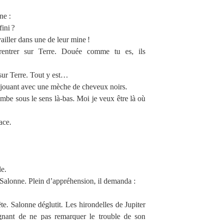
ne :
ini ?
ailler dans une de leur mine !
rentrer sur Terre. Douée comme tu es, ils
sur Terre. Tout y est…
s jouant avec une mèche de cheveux noirs.
tombe sous le sens là-bas. Moi je veux être là où
ace.
le.
Salonne. Plein d’appréhension, il demanda :
. Salonne déglutit. Les hirondelles de Jupiter
gnant de ne pas remarquer le trouble de son