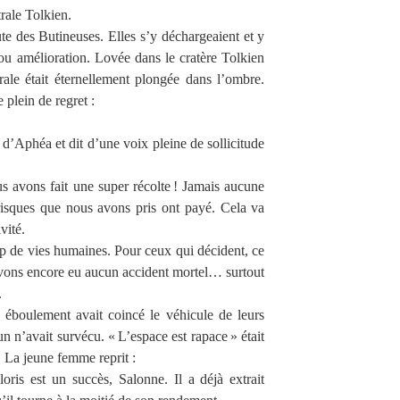
trale Tolkien.
hute des Butineuses. Elles s’y déchargeaient et y
 ou amélioration. Lovée dans le cratère Tolkien
ale était éternellement plongée dans l’ombre.
plein de regret :
 d’Aphéa et dit d’une voix pleine de sollicitude
ous avons fait une super récolte ! Jamais aucune
risques que nous avons pris ont payé. Cela va
vité.
op de vies humaines. Pour ceux qui décident, ce
avons encore eu aucun accident mortel… surtout
.
 éboulement avait coincé le véhicule de leurs
un n’avait survécu. « L’espace est rapace » était
é. La jeune femme reprit :
oris est un succès, Salonne. Il a déjà extrait