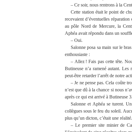
– Ce soir, nous rentrons à la Cen
Cette station était le point de c
recevaient d’éventuelles réparation
au pôle Nord de Mercure, la Centr
Aphéa avait répondu dans un souffle 
– Oui.
Salonne posa sa main sur le bras
enthousiaste :
– Allez ! Fais pas cette tête. N
Butineuse n’a ramené autant. Les 
peut-être retarder l’arrêt de notre acti
– Je ne pense pas. Cela coûte tr
n’est que dû à la chance si nous n’
après ce qui est arrivé à Butineuse 3
Salonne et Aphéa se turent. Un
collègues sous le feu du soleil. Auc
plus qu’un dicton, c’était une réalit
– Le premier site minier de Cal