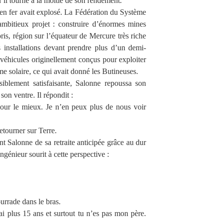
u’il tourne à la moitié de son rendement.
en fer avait explosé. La Fédération du Système
ambitieux projet : construire d’énormes mines
is, région sur l’équateur de Mercure très riche
s installations devant prendre plus d’un demi-
x véhicules originellement conçus pour exploiter
me solaire, ce qui avait donné les Butineuses.
iblement satisfaisante, Salonne repoussa son
son ventre. Il répondit :
pour le mieux. Je n’en peux plus de nous voir
retourner sur Terre.
nt Salonne de sa retraite anticipée grâce au dur
génieur sourit à cette perspective :
urrade dans le bras.
ai plus 15 ans et surtout tu n’es pas mon père.