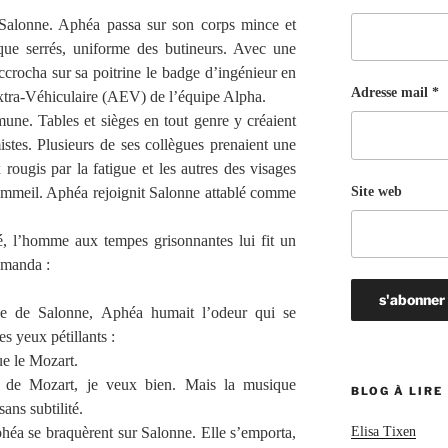
r Salonne. Aphéa passa sur son corps mince et
ique serrés, uniforme des butineurs. Avec une
 accrocha sur sa poitrine le badge d’ingénieur en
Adresse mail *
xtra-Véhiculaire (AEV) de l’équipe Alpha.
mmune. Tables et sièges en tout genre y créaient
mistes. Plusieurs de ses collègues prenaient une
 rougis par la fatigue et les autres des visages
Site web
sommeil. Aphéa rejoignit Salonne attablé comme
fé, l’homme aux tempes grisonnantes lui fit un
demanda :
e de Salonne, Aphéa humait l’odeur qui se
es yeux pétillants :
ue le Mozart.
e de Mozart, je veux bien. Mais la musique
BLOG À LIRE
ans subtilité.
héa se braquèrent sur Salonne. Elle s’emporta,
Elisa Tixen