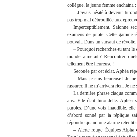
collègue, la jeune femme enchaîna :
– J’avais hésité à devenir hiron
pas trop mal débrouillée aux épreuve
Imperceptiblement, Salonne seco
examens de pilote. Cette gamine étai
pouvait. Dans un sursaut de révolte, i
– Pourquoi recherches-tu tant le
monde aimerait ? Rencontrer quelq
tellement être heureuse !
Secouée par cet éclat, Aphéa répo
– Mais je suis heureuse ! Je ne 
rassurer. Il ne m’arrivera rien. Je ne
La dernière phrase claqua comme 
ans. Elle était hirondelle. Aphéa s
paroles. D’une voix inaudible, elle 
d’abord sonné par la réplique sai
répondre quand une alarme retentit e
– Alerte rouge. Équipes Alpha e