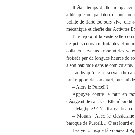
Il était temps d’aller remplace
athlétique un pantalon et une tun
pointe de fierté toujours vive, elle
mécanique et cheffe des Activités E
Elle rejoignit la vaste salle co
de petits coins confortables et inti
collation, les uns arborant des yeux
froissés par de longues heures de 
à son habitude dans le coin cuisine.
Tandis qu’elle se servait du ca
bref rapport de son quart, puis lui 
– Alors le Purcell ?
Appuyée contre le mur en fac
dégageait de sa tasse. Elle répondit l
– Magique ! C’était aussi beau q
– Mouais. Avec le classicism
baroque de Purcell… C’est lourd et s
Les yeux jusque là volages d’Ap