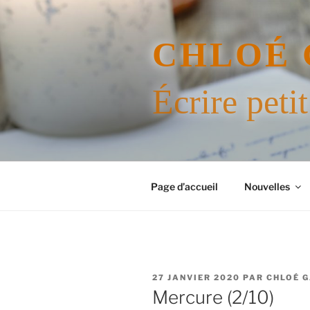
Aller
au
contenu
CHLOÉ 
principal
Écrire petit
Page d’accueil
Nouvelles
PUBLIÉ
27 JANVIER 2020
PAR
CHLOÉ 
LE
Mercure (2/10)