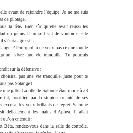
delle avant de rejoindre l’équipe. Je ne me suis
s de pilotage.
ua la tête. Bien sûr qu’elle avait réussi les
t un génie. Il lui suffisait de vouloir et elle
l s’écria agressif :
 danger ? Pourquoi tu ne veux pas ce que tout le
u’un, vivre une vie tranquille. Tu pourrais
ndit sur la défensive :
choisirai pas une vie tranquille, juste pour te
 suis pas Solange !
une gifle. La fille de Salonne était morte à 23
e tut, horrifiée par la stupide cruauté de ses
s’excusa, les yeux brillants de regret. Salonne
sit délicatement les mains d’Aphéa. Il allait
t qu’on entendit :
t Bêta, rendez-vous dans la salle de contrôle.