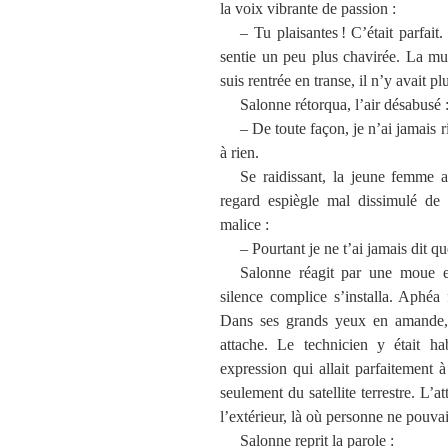
la voix vibrante de passion :
– Tu plaisantes ! C’était parfai
sentie un peu plus chavirée. La mus
suis rentrée en transe, il n’y avait p
Salonne rétorqua, l’air désabusé 
– De toute façon, je n’ai jamais ri
à rien.
Se raidissant, la jeune femme a
regard espiègle mal dissimulé de 
malice :
– Pourtant je ne t’ai jamais dit q
Salonne réagit par une moue 
silence complice s’installa. Aphéa f
Dans ses grands yeux en amande, se
attache. Le technicien y était ha
expression qui allait parfaitement à
seulement du satellite terrestre. L’
l’extérieur, là où personne ne pouva
Salonne reprit la parole :